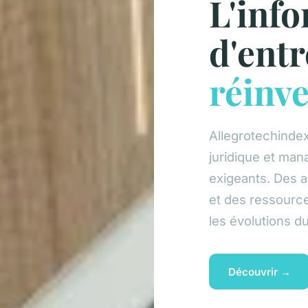
L'inf
d'entr
réinv
Allegrotechindex
juridique et man
exigeants. Des a
et des ressourc
les évolutions d
Découvrir →