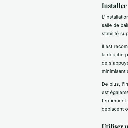
Installer
L'installat
salle de ba
stabilité s
Il est reco
la douche po
de s'appuye
minimisant 
De plus, l'i
est égaleme
fermement p
déplacent o
Utiliser 