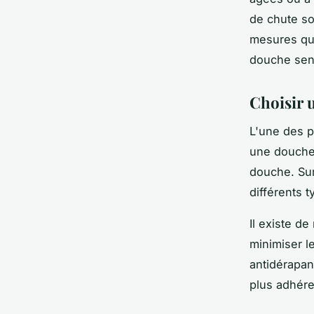
de chute so
mesures que
douche seni
Choisir 
L'une des p
une douche 
douche. Su
différents 
Il existe d
minimiser le
antidérapan
plus adhére