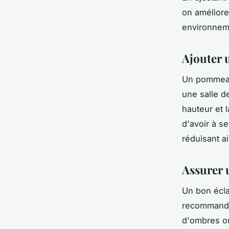
on améliore 
environneme
Ajouter 
Un pommeau 
une salle de
hauteur et 
d'avoir à se
réduisant ai
Assurer 
Un bon éclai
recommandé 
d'ombres o