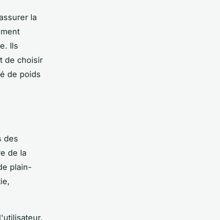
assurer la
lement
. Ils
t de choisir
té de poids
s des
re de la
e plain-
ie,
utilisateur,