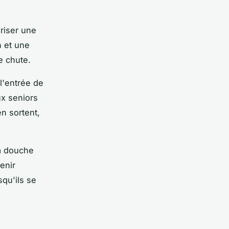
uriser une
n et une
e chute.
 l'entrée de
ux seniors
n sortent,
la douche
enir
qu'ils se