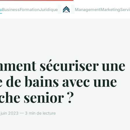
u
Business
Formation
Juridique
Management
Marketing
Serv
ment sécuriser une
e de bains avec une
che senior ?
juin 2023 — 3 min de lecture