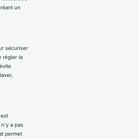
 créant un
r sécuriser
 régler la
évite
laver,
 est
 n'y a pas
at permet