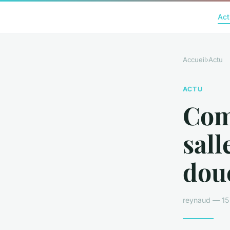
Act
Accueil
›
Actu
ACTU
Com
sall
dou
reynaud — 15 