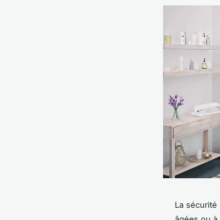
La sécurité
âgées ou à 