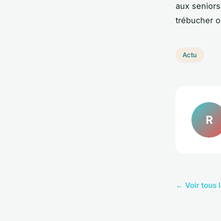
aux seniors 
trébucher o
Actu
R
← Voir tous l