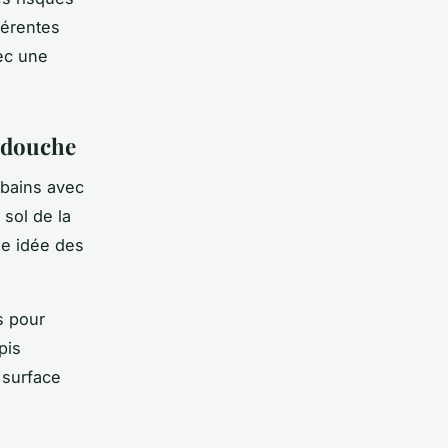
férentes
ec une
a douche
 bains avec
sol de la
ne idée des
s pour
pis
 surface