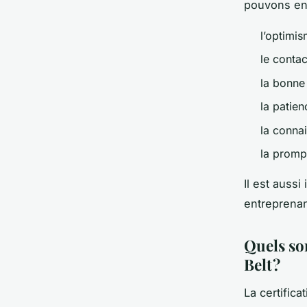
pouvons ent
l’optimis
le contac
la bonne
la patien
la conna
la promp
Il est aussi
entreprenan
Quels so
Belt ?
La certifica