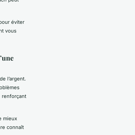
pour éviter
nt vous
d’une
e l’argent.
roblèmes
 renforçant
de mieux
re connaît