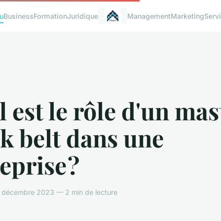
u
Business
Formation
Juridique
Management
Marketing
Serv
 est le rôle d'un mas
k belt dans une
eprise ?
 décembre 2023 — 2 min de lecture