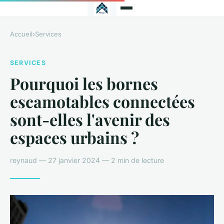
Accueil
›
Services
SERVICES
Pourquoi les bornes
escamotables connectées
sont-elles l'avenir des
espaces urbains ?
reynaud — 27 janvier 2024 — 2 min de lecture