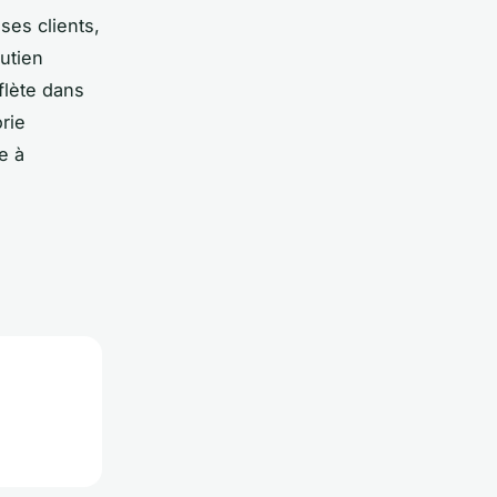
ses clients,
utien
flète dans
rie
e à