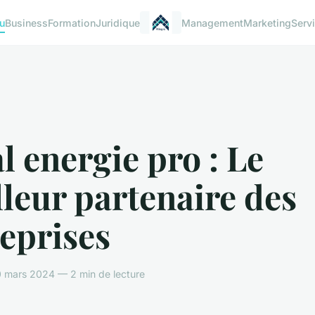
u
Business
Formation
Juridique
Management
Marketing
Serv
l energie pro : Le
leur partenaire des
eprises
 mars 2024 — 2 min de lecture