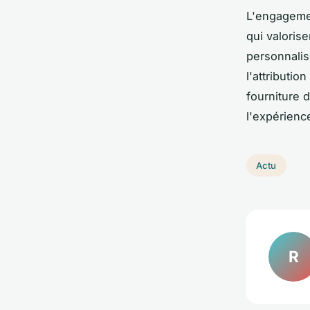
L'engagemen
qui valoris
personnalis
l'attributio
fourniture 
l'expérience
Actu
R