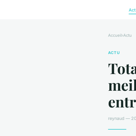
Act
Accueil
›
Actu
ACTU
Tota
meil
entr
reynaud — 20