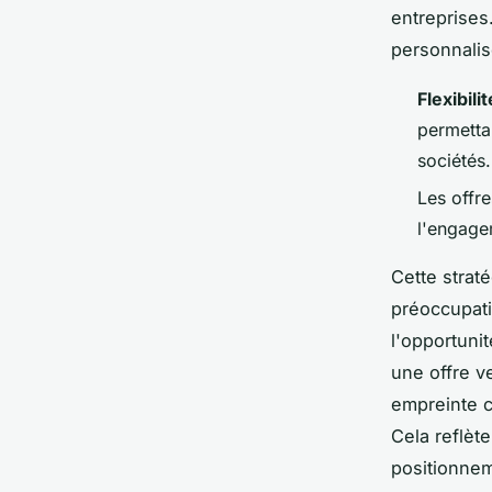
entreprises.
personnalisé
Flexibilit
permetta
sociétés.
Les offr
l'engage
Cette straté
préoccupati
l'opportuni
une offre v
empreinte c
Cela reflèt
positionnem