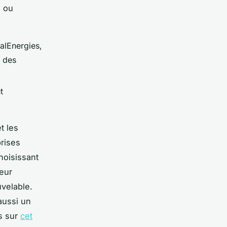
e ou
alEnergies,
e des
t
t les
prises
hoisissant
leur
velable.
aussi un
us sur
cet