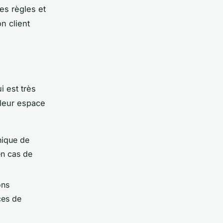
es règles et
n client
i est très
 leur espace
nique de
en cas de
ons
ces de