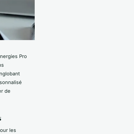
Energies Pro
ns
englobant
rsonnalisé
er de
s
our les