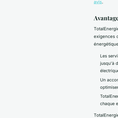
avis
.
Avantage
TotalEnergi
exigences d
énergétique
Les serv
jusqu'à d
électriqu
Un acco
optimiser
TotalEne
chaque e
TotalEnergi