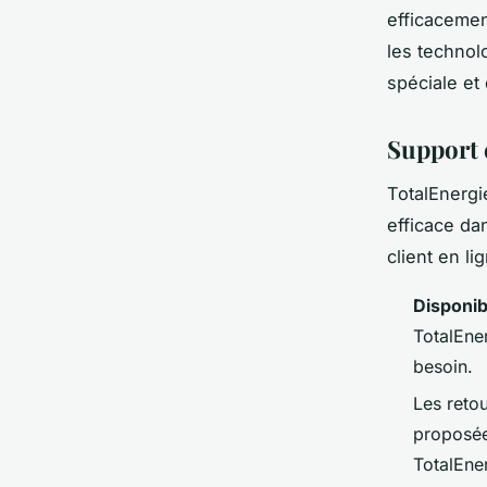
efficacemen
les technolo
spéciale et
Support 
TotalEnergie
efficace da
client en li
Disponibi
TotalEne
besoin.
Les retou
proposée
TotalEne