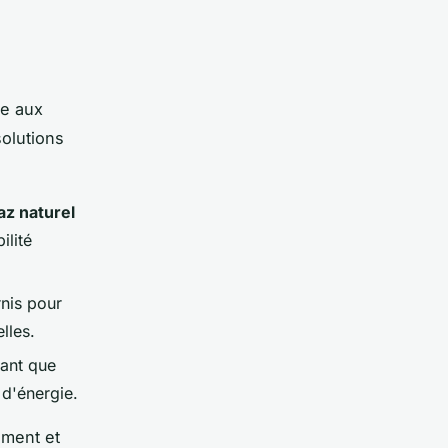
e aux
olutions
az naturel
ilité
nis pour
lles.
sant que
 d'énergie.
ement et