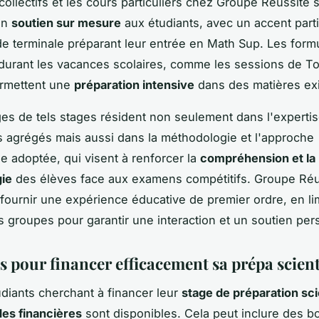
collectifs et les cours particuliers chez Groupe Réussite
 un
soutien sur mesure
aux étudiants, avec un accent parti
de terminale préparant leur entrée en Math Sup. Les form
urant les vacances scolaires, comme les sessions de To
ermettent une
préparation intensive
dans des matières ex
es de tels stages résident non seulement dans l'experti
 agrégés mais aussi dans la méthodologie et l'approche
 adoptée, qui visent à renforcer la
compréhension et la
ie
des élèves face aux examens compétitifs. Groupe Réu
fournir une expérience éducative de premier ordre, en lim
es groupes pour garantir une interaction et un soutien per
s pour financer efficacement sa prépa scien
udiants cherchant à financer leur
stage de préparation sci
des financières
sont disponibles. Cela peut inclure des b