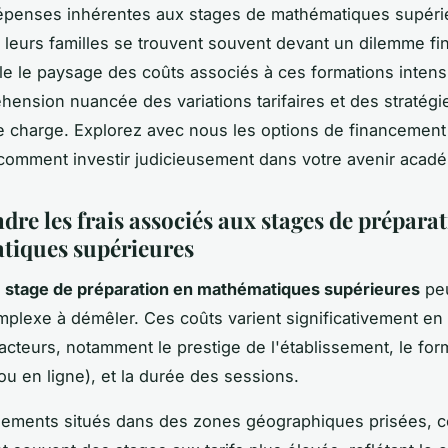
épenses inhérentes aux stages de mathématiques supérie
t leurs familles se trouvent souvent devant un dilemme fi
lle le paysage des coûts associés à ces formations intensi
ension nuancée des variations tarifaires et des stratégi
te charge. Explorez avec nous les options de financement
omment investir judicieusement dans votre avenir acad
re les frais associés aux stages de prépara
iques supérieures
e
stage de préparation en mathématiques supérieures
peu
mplexe à démêler. Ces coûts varient significativement en
cteurs, notamment le prestige de l'établissement, le for
ou en ligne), et la durée des sessions.
ssements situés dans des zones géographiques prisées,