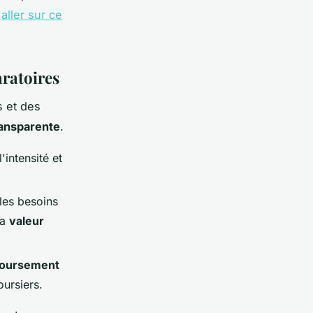
à
aller sur ce
aratoires
 et des
transparente
.
'intensité et
les besoins
la
valeur
oursement
oursiers.