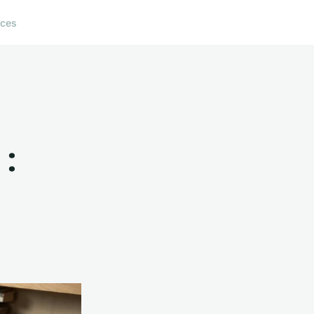
ices
 :