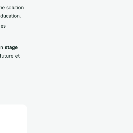
ne solution
éducation.
des
 un
stage
future et