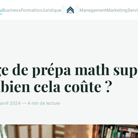
u
Business
Formation
Juridique
Management
Marketing
Serv
e de prépa math sup
ien cela coûte ?
avril 2024 — 4 min de lecture