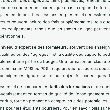
nt souvent des stages aux tarifs plus élevés, reflétant le c
iveau de concurrence académique dans la région. Le form
galement le prix. Les sessions en présentiel nécessitent
res et peuvent inclure des frais supplémentaires, tels que
t les équipements, tandis que les stages en ligne peuvent
pérationnels.
e niveau d'expertise des formateurs, souvent des enseign
ualifiés ou des "agrégés", et la qualité des supports p
également une partie du budget. Une formation en classe p
e, comme en MPSI ou PCSI, requiert des ressources spéci
x exigences rigoureuses et aux objectifs académiques d
 essentiel de comparer les
tarifs des formations
et de cons
investissement en termes de qualité de l'enseignement et
ttendus, tout en prenant en compte les aides potentielles, 
ons pour les étudiants boursiers. Pour en savoir plus sur 