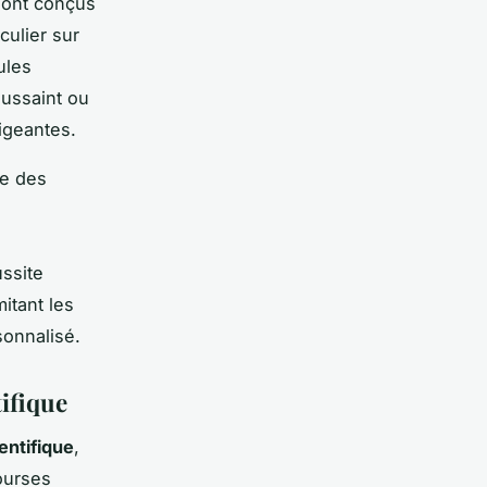
 sont conçus
culier sur
ules
ussaint ou
igeantes.
se des
ssite
itant les
sonnalisé.
tifique
entifique
,
ourses