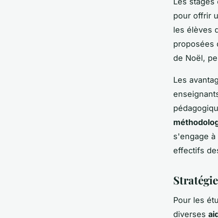
Les stages 
pour offrir
les élèves 
proposées d
de Noël, p
Les avantag
enseignants
pédagogique
méthodolog
s'engage à 
effectifs d
Stratégie
Pour les ét
diverses
ai