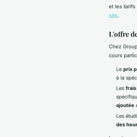
et les tari
site
.
L'offre 
Chez Group
cours partic
Le
prix 
à la spéc
Les
frai
spécifiq
ajoutée
q
Les étudi
des heur