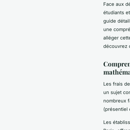
Face aux d
étudiants e
guide détai
une compréh
alléger cet
découvrez c
Comprend
mathémat
Les frais d
un sujet co
nombreux fa
(présentiel 
Les établi