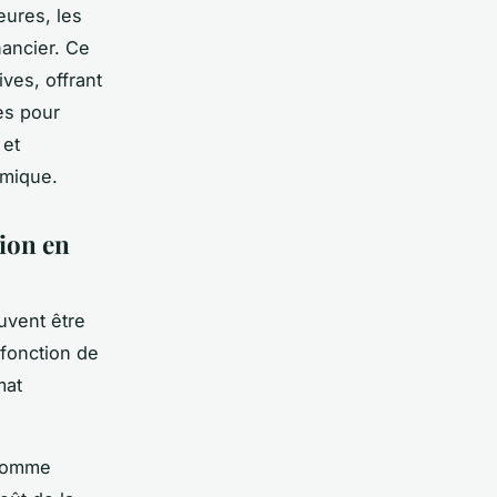
ures, les
nancier. Ce
ves, offrant
es pour
 et
émique.
tion en
vent être
 fonction de
mat
 comme