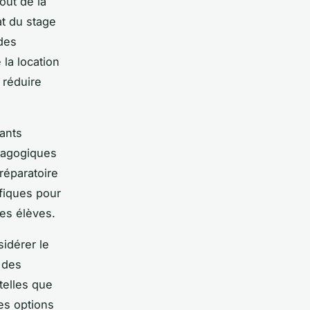
oût de la
at du stage
 des
 la location
 réduire
ants
édagogiques
réparatoire
fiques pour
es élèves.
idérer le
 des
telles que
les options