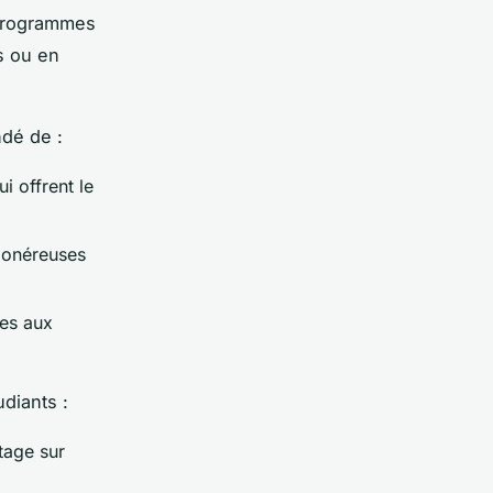
 programmes
ts ou en
ndé de :
i offrent le
 onéreuses
ées aux
udiants :
tage sur