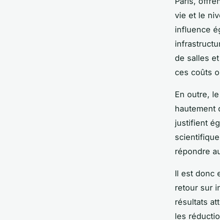
Paris, offre
vie et le n
influence é
infrastructu
de salles e
ces coûts o
En outre, l
hautement q
justifient 
scientifiqu
répondre au
Il est donc
retour sur 
résultats a
les réducti