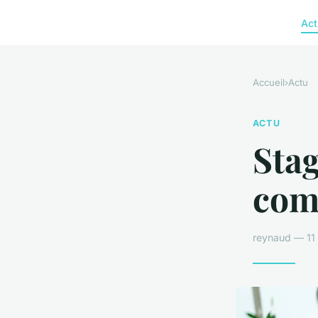
Act
Accueil
›
Actu
ACTU
Stag
comb
reynaud — 11 