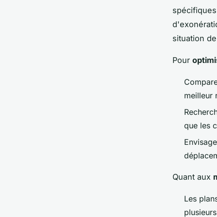
spécifiques
d'exonératio
situation de
Pour
optimi
Comparer 
meilleur 
Recherch
que les c
Envisage
déplacem
Quant aux
Les plan
plusieurs