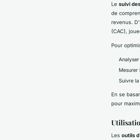
Le
suivi de
de compren
revenus. D'
(CAC), joue
Pour optimi
Analyser
Mesurer l
Suivre la
En se basan
pour maximi
Utilisat
Les
outils 