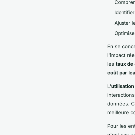
Comprend
Identifie
Ajuster l
Optimiser
En se conc
l'impact ré
les
taux de
coût par le
L'
utilisatio
interactions
données. C
meilleure c
Pour les en
n'est pas u