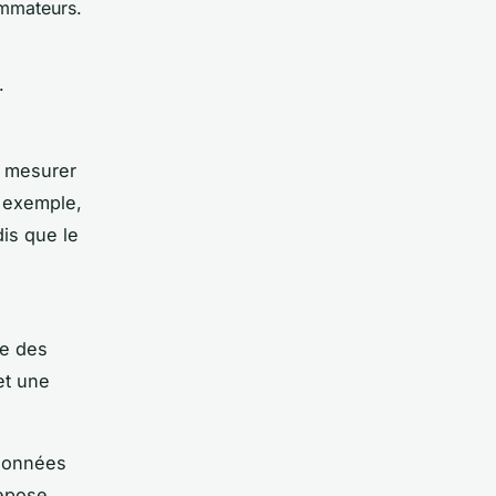
ommateurs.
.
t mesurer
r exemple,
dis que le
s
se des
et une
 données
repose