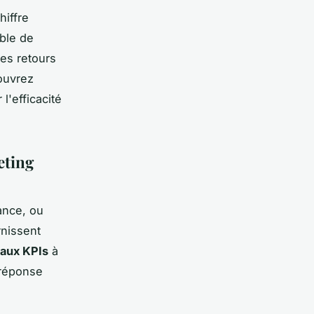
hiffre
able de
les retours
ouvrez
l'efficacité
eting
ance, ou
rnissent
paux KPIs
à
e réponse