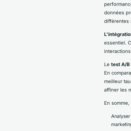
performance
données pré
différentes
L'intégrati
essentiel. 
interaction
Le
test A/B
En comparan
meilleur ta
affiner les 
En somme, l'
Analyser
marketin