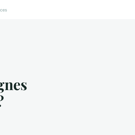
ices
agnes
?