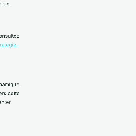
cible.
consultez
rategie-
namique,
ers cette
enter