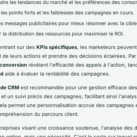
re les tendances du marché et les préférences des cons
r les points forts et les faiblesses des campagnes en cours.
es messages publicitaires pour mieux résonner avec la cible
 la distribution des ressources pour maximiser le ROI.
entrant sur des
KPIs spécifiques
, les marketeurs peuven
el de leurs actions et prendre des décisions éclairées. Pa
 conversion
révèlent l'efficacité des appels à l'action, tan
ad
aide à évaluer la rentabilité des campagnes.
n de CRM
est recommandée pour une gestion efficace de
 et un suivi précis des campagnes, facilitant ainsi l'analy
ela permet une personnalisation accrue des campagnes 
ompréhension du parcours client.
treprises visant une croissance soutenue, l'analyse des
ne option, mais une nécessité. C'est le socle sur lequel 