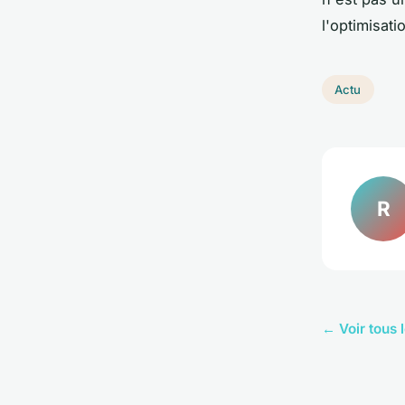
l'optimisat
Actu
R
← Voir tous l