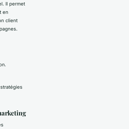
l. Il permet
t en
n client
mpagnes.
on.
stratégies
marketing
es