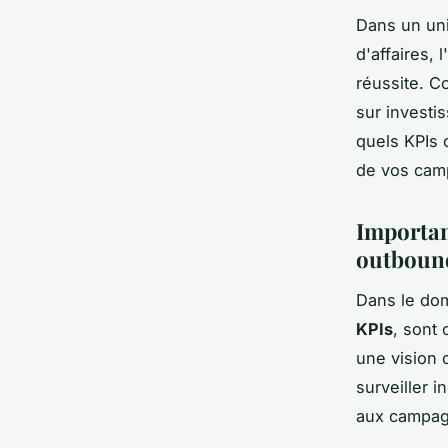
Dans un uni
d'affaires,
réussite. C
sur investi
quels KPIs 
de vos cam
Importan
outboun
Dans le dom
KPIs
, sont 
une vision 
surveiller i
aux campagn