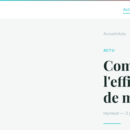
Act
Accueil
›
Actu
ACTU
Com
l'ef
de 
reynaud — 3 j