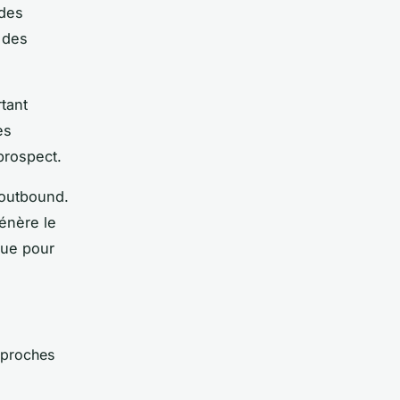
 des
 des
tant
es
prospect.
 outbound.
énère le
que pour
pproches