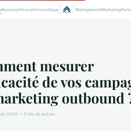
u
Business
Formation
Juridique
Management
Marketing
Serv
ment mesurer
ficacité de vos camp
marketing outbound 
uin 2024 — 3 min de lecture