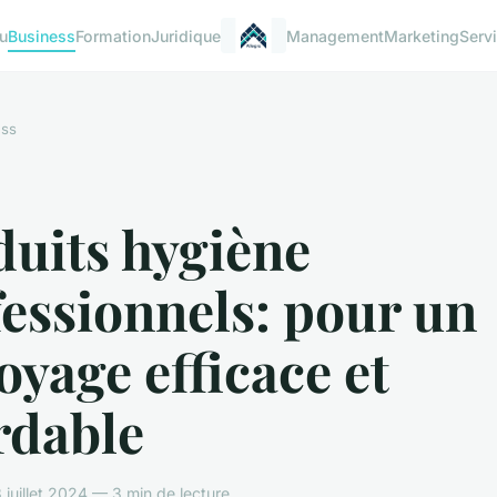
u
Business
Formation
Juridique
Management
Marketing
Serv
ess
duits hygiène
essionnels: pour un
oyage efficace et
rdable
juillet 2024 — 3 min de lecture