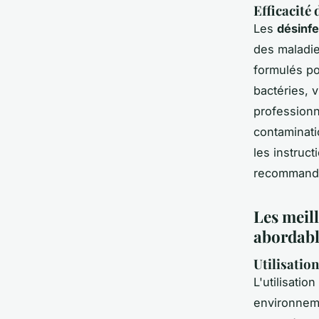
Efficacité
Les
désinfe
des maladie
formulés po
bactéries, v
professionn
contaminati
les instruct
recommand
Les meill
abordab
Utilisatio
L'utilisatio
environneme