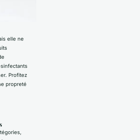
is elle ne
its
de
sinfectants
er. Profitez
ne propreté
s
tégories,