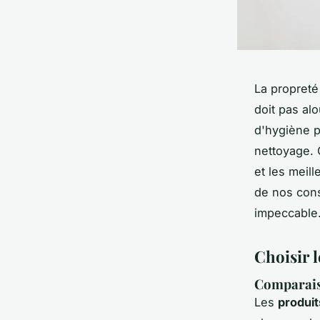
La propreté
doit pas al
d'hygiène p
nettoyage. 
et les meil
de nos cons
impeccable
Choisir l
Comparaiso
Les
produit