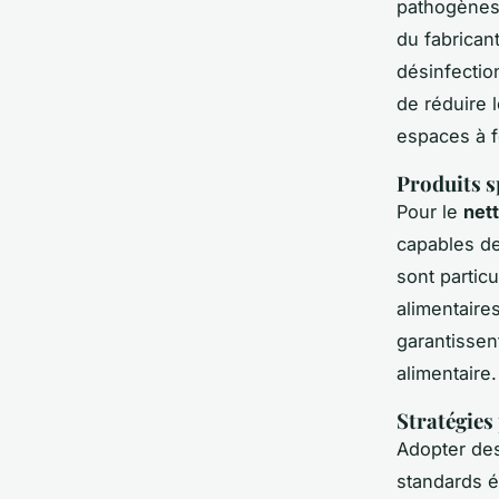
pathogènes 
du fabrican
désinfectio
de réduire 
espaces à f
Produits s
Pour le
net
capables de
sont particu
alimentaire
garantissen
alimentaire.
Stratégies
Adopter de
standards é