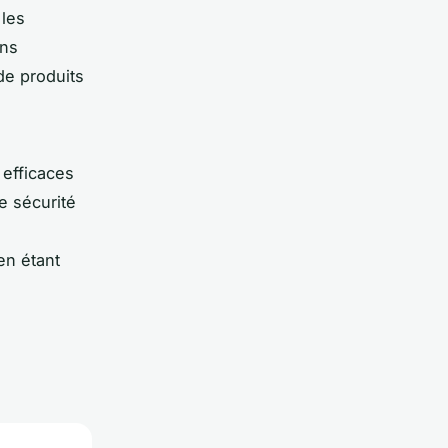
 les
ins
de produits
 efficaces
e sécurité
en étant