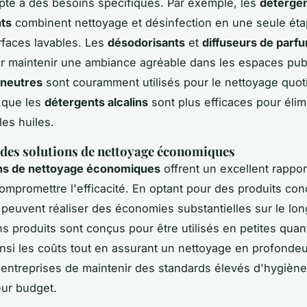
té à des besoins spécifiques. Par exemple, les
déterge
nts
combinent nettoyage et désinfection en une seule étap
rfaces lavables. Les
désodorisants
et
diffuseurs de parf
ur maintenir une ambiance agréable dans les espaces pub
 neutres
sont couramment utilisés pour le nettoyage quot
s que les
détergents alcalins
sont plus efficaces pour élim
les huiles.
des solutions de nettoyage économiques
ons de nettoyage économiques
offrent un excellent rappor
compromettre l'efficacité. En optant pour des produits con
 peuvent réaliser des économies substantielles sur le lo
ns produits sont conçus pour être utilisés en petites quant
insi les coûts tout en assurant un nettoyage en profondeu
entreprises de maintenir des standards élevés d'hygiène
eur budget.