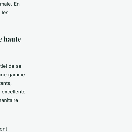
imale. En
 les
e haute
ntiel de se
e une gamme
tants,
 excellente
sanitaire
ent