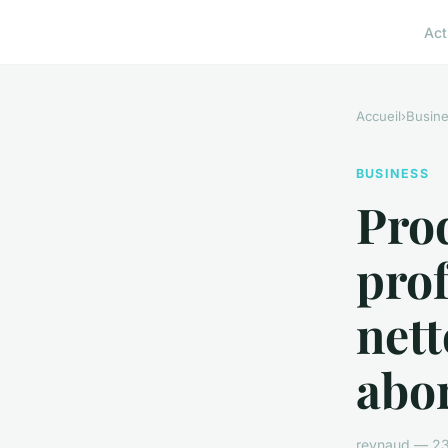
Act
Accueil
›
Busin
BUSINESS
Pro
prof
nett
abo
reynaud — 23 