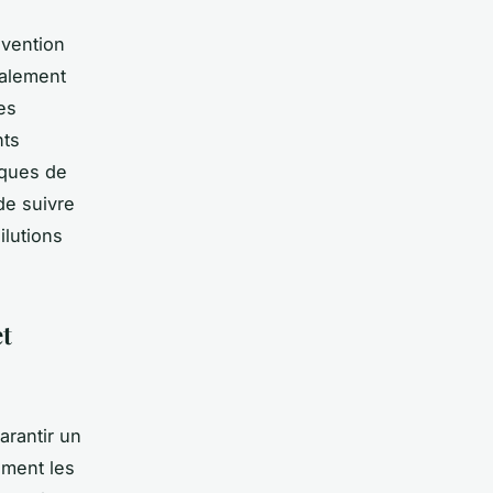
évention
ialement
es
nts
sques de
de suivre
ilutions
et
arantir un
ement les