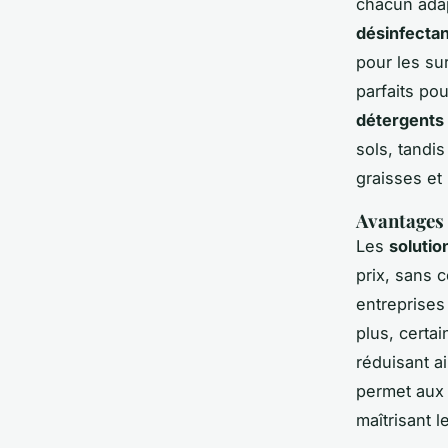
chacun adap
désinfecta
pour les su
parfaits po
détergents
sols, tandi
graisses et 
Avantages 
Les
soluti
prix, sans 
entreprises
plus, certai
réduisant a
permet aux 
maîtrisant l