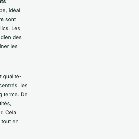
nts
e, idéal
um
sont
lics. Les
idien des
iner les
t qualité-
centrés, les
ng terme. De
ités,
r. Cela
 tout en