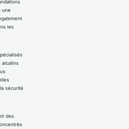
andations
e une
 également
ans les
spécialisés
 alcalins
dus
elles
la sécurité
ir des
concentrés