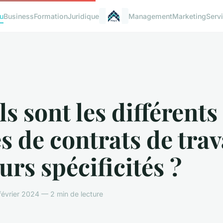
u
Business
Formation
Juridique
Management
Marketing
Serv
s sont les différents
s de contrats de trav
eurs spécificités ?
évrier 2024 — 2 min de lecture