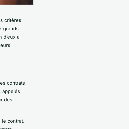
s critères
ux grands
n d’eux a
leurs
les contrats
e, appelés
ur des
 le contrat.