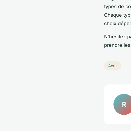
types de con
Chaque type
choix dépen
N'hésitez 
prendre les
Actu
R