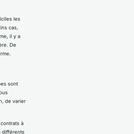
iciles les
ins cas,
e, il y a
ière. De
erme.
pes sont
vous
, de varier
 contrats à
 différents