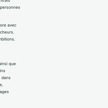
ntrats
s personnes
bore avec
rcheurs.
mbitions.
ainsi que
ins
e dans
e,
tages