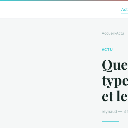
Act
Accueil
›
Actu
ACTU
Quel
type
et l
reynaud — 3 f