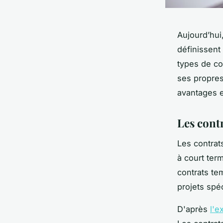
Aujourd’hui,
définissent 
types de co
ses propres
avantages e
Les contr
Les contrats
à court ter
contrats te
projets spé
D'après
l'e