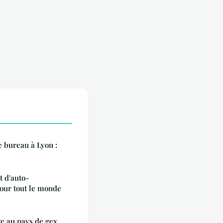
e bureau à Lyon :
t d'auto-
our tout le monde
ge au pays de gex