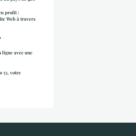
 profit :
te Web à travers
?
n ligne avec une
o 55, votre