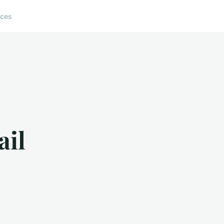
ices
ail