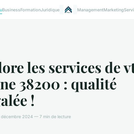
u
Business
Formation
Juridique
Management
Marketing
Serv
ore les services de v
ne 38200 : qualité
alée !
 décembre 2024 — 7 min de lecture