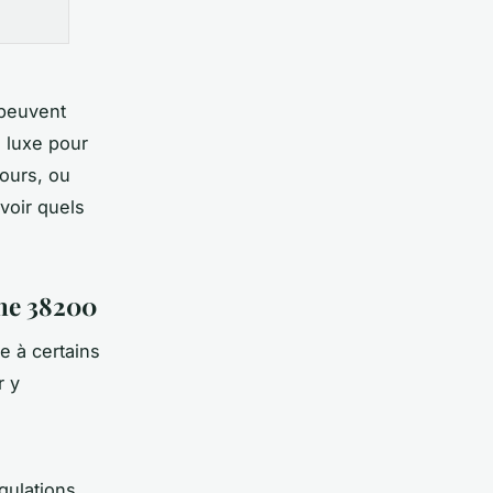
peuvent
e luxe pour
jours, ou
voir quels
nne 38200
e à certains
r y
gulations