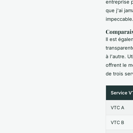
entreprise 
que j'ai jam
impeccable
Comparais
Il est égal
transparent
à l'autre. U
offrent le m
de trois se
Service 
VTC A
VTC B