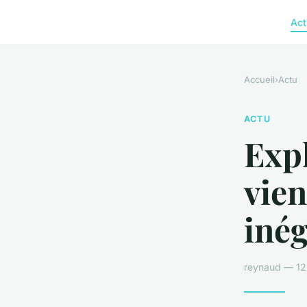
Act
Accueil
›
Actu
ACTU
Expl
vien
inég
reynaud — 12