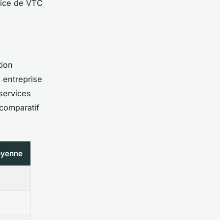
vice de VTC
tion
 entreprise
 services
 comparatif
oyenne