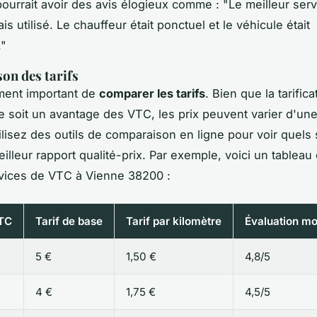
pourrait avoir des avis élogieux comme :
"Le meilleur ser
ais utilisé. Le chauffeur était ponctuel et le véhicule était
."
on des tarifs
ement important de
comparer les tarifs
. Bien que la tarifica
e soit un avantage des VTC, les prix peuvent varier d'une
tilisez des outils de comparaison en ligne pour voir quels
eilleur rapport qualité-prix. Par exemple, voici un tableau
rvices de VTC à Vienne 38200 :
VTC
Tarif de base
Tarif par kilomètre
Évaluation m
5 €
1,50 €
4,8/5
4 €
1,75 €
4,5/5