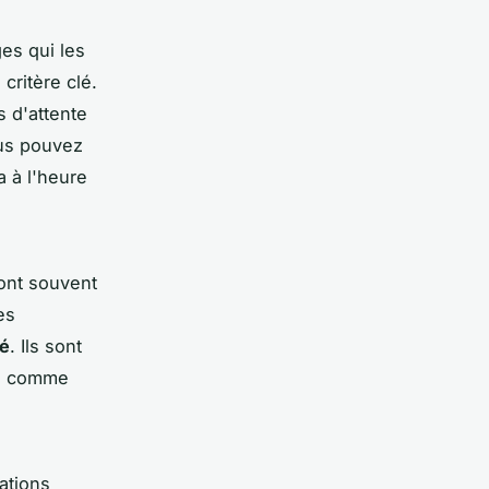
es qui les
critère clé.
s d'attente
ous pouvez
a à l'heure
sont souvent
es
té
. Ils sont
s, comme
ations