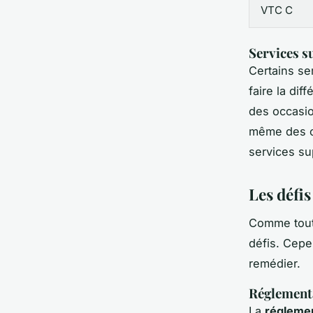
VTC C
Services s
Certains se
faire la di
des occasio
même des ch
services su
Les défis
Comme toute
défis. Cepe
remédier.
Réglement
La
régleme