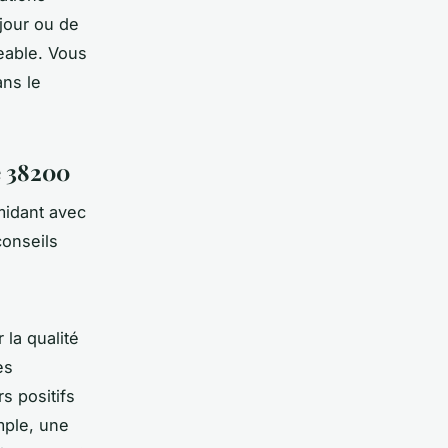
jour ou de
eable. Vous
ns le
e 38200
midant avec
conseils
la qualité
es
s positifs
emple, une