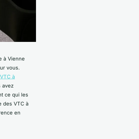
le à Vienne
our vous.
 VTC à
s avez
t ce qui les
de des VTC à
rence en