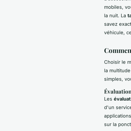
mobiles, vo
la nuit. La
t
savez exac
véhicule, ce
Comment 
Choisir le 
la multitud
simples, vo
Évaluations
Les
évaluat
d'un servic
application
sur la ponct