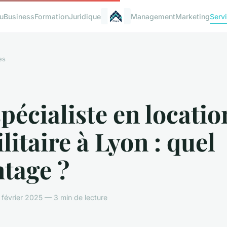
u
Business
Formation
Juridique
Management
Marketing
Serv
es
pécialiste en locatio
ilitaire à Lyon : quel
tage ?
février 2025 — 3 min de lecture