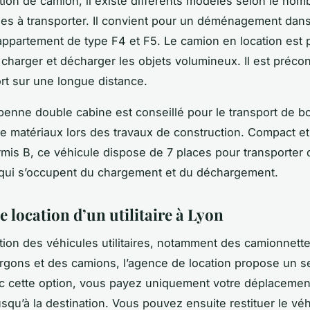
ation de camion, il existe différents modèles selon le nom
es à transporter. Il convient pour un déménagement dan
ppartement de type F4 et F5. Le camion en location est
charger et décharger les objets volumineux. Il est préco
ort sur une longue distance.
enne double cabine est conseillé pour le transport de bo
de matériaux lors des travaux de construction. Compact e
mis B, ce véhicule dispose de 7 places pour transporter 
qui s’occupent du chargement et du déchargement.
e location d’un utilitaire à Lyon
ation des véhicules utilitaires, notamment des camionnett
rgons et des camions, l’agence de location propose un se
c cette option, vous payez uniquement votre déplacement
usqu’à la destination. Vous pouvez ensuite restituer le vé