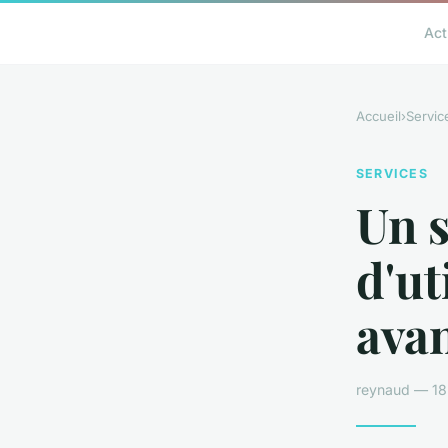
Act
Accueil
›
Servic
SERVICES
Un s
d'ut
avan
reynaud — 18 