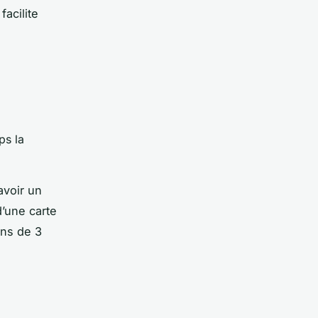
acilite
ps la
’avoir un
d’une carte
ins de 3