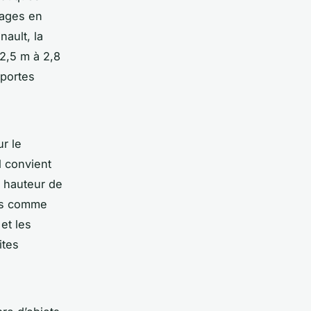
éages en
ault, la
2,5 m à 2,8
 portes
r le
 convient
 hauteur de
ets comme
et les
ites