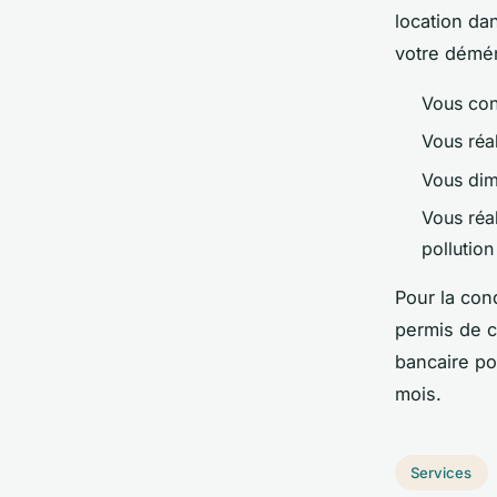
location da
votre démé
Vous co
Vous réa
Vous dim
Vous réa
pollution
Pour la cond
permis de c
bancaire pou
mois.
Services