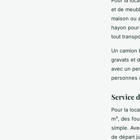
Pour la loc
et de meubl
maison ou a
hayon pour 
tout transp
Un camion b
gravats et 
avec un per
personnes 
Service d
Pour la loc
m³, des fou
simple. Ave
de départ j