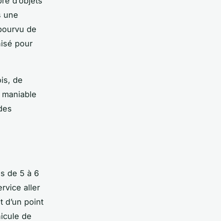
bre d’objets
s une
 pourvu de
nisé pour
is, de
t maniable
des
es de 5 à 6
rvice aller
 d’un point
hicule de