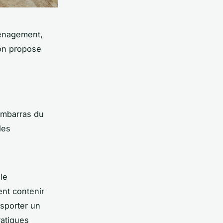
ménagement,
yon propose
’embarras du
les
le
nt contenir
nsporter un
ratiques