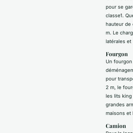
pour se gar
classe1. Qu
hauteur de 
m. Le charg
latérales et
Fourgon
Un fourgon 
déménagemen
pour transp
2 m, le fou
les lits ki
grandes arm
maisons et 
Camion