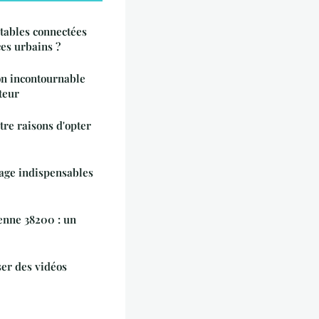
tables connectées
ces urbains ?
ion incontournable
teur
tre raisons d'opter
vage indispensables
ienne 38200 : un
ser des vidéos