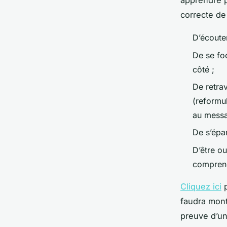
apprendre p
correcte de
D’écouter
De se foc
côté ;
De retrav
(reformu
au messag
De s’épa
D’être o
comprendr
Cliquez ici
p
faudra mont
preuve d’un