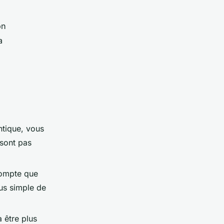
on
a
ntique, vous
 sont pas
compte que
lus simple de
 être plus