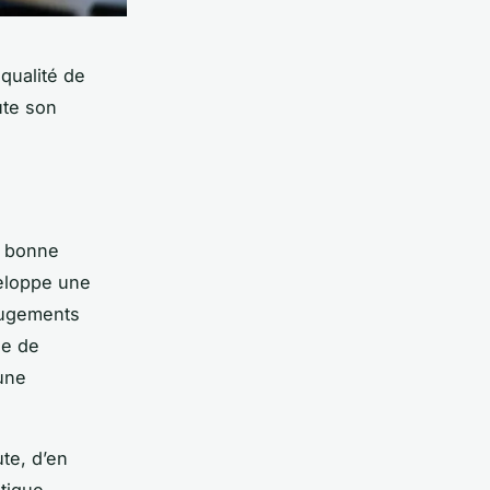
qualité de
ute son
a bonne
veloppe une
 jugements
le de
’une
ute, d’en