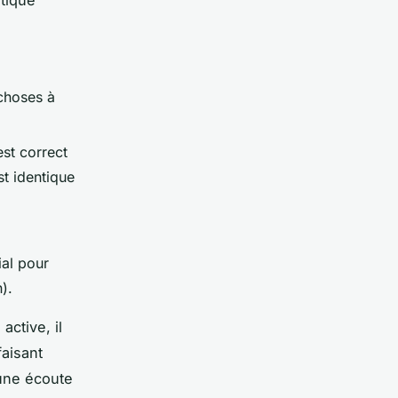
atique
 choses à
est correct
st identique
ial pour
).
active, il
faisant
’une écoute