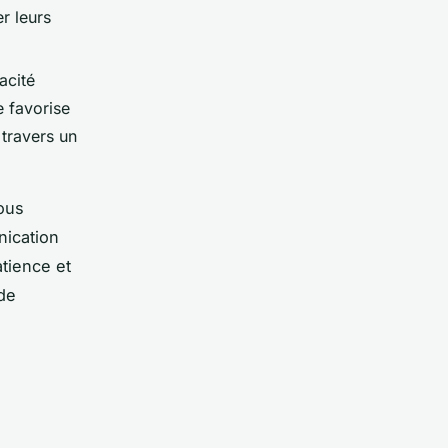
r leurs
acité
e favorise
 travers un
ous
nication
atience et
 de