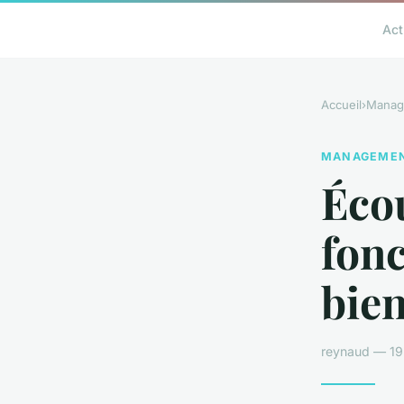
Act
Accueil
›
Manag
MANAGEME
Écou
fonc
bien
reynaud — 19