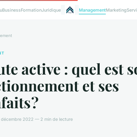
u
Business
Formation
Juridique
Management
Marketing
Serv
ement
NT
te active : quel est 
tionnement et ses
faits ?
 décembre 2022 — 2 min de lecture