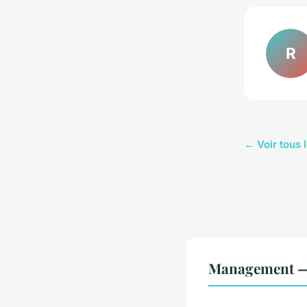
R
← Voir tous 
Management —