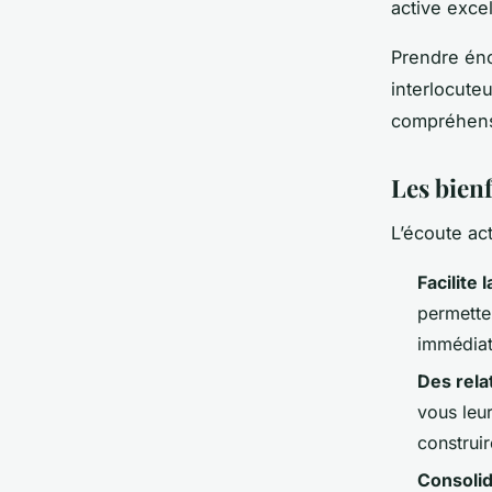
active exce
Prendre éno
interlocute
compréhens
Les bienf
L’écoute ac
Facilite 
permette
immédiate
Des relat
vous leur
construir
Consolid