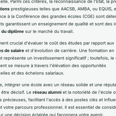
elle. Parmi ces critères, la reconnaissance de l'État, la p
tions
prestigieuses telles que AACSB, AMBA, ou EQUIS, e
nce à la Conférence des grandes écoles (CGE) sont déte
s garantissent un enseignement de qualité et sont des i
r du diplôme
sur le marché du travail.
ement crucial d'évaluer le coût des études par rapport aux
s de salaire
et d'évolution de carrière. Une formation en
représente un investissement significatif ; toutefois, le 
ent se mesure à travers l'élévation des opportunités
elles et des échelons salariaux.
e, intégrer une école avec un réseau solide et une réputa
 être décisif. Le
réseau alumni
et la notoriété de l'école o
 précieuses, facilitant l'accès à des postes clés et influ
t votre parcours professionnel. Il est essentiel de consid
ur une décision éclairée qui façonnera votre avenir.