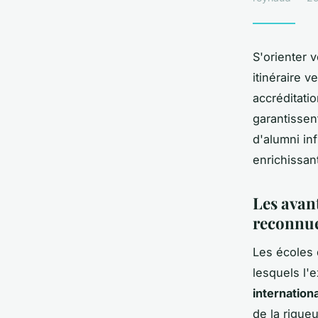
S'orienter 
itinéraire 
accréditati
garantissen
d'alumni in
enrichissa
Les avan
reconnu
Les écoles 
lesquels l'
internation
de la rigue