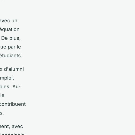
avec un
déquation
 De plus,
ue par le
étudiants.
ux d'alumni
emploi,
ples. Au-
ie
 contribuent
s.
ment, avec
indéniable,