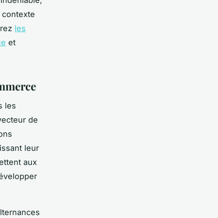
 contexte
vrez
les
ue
et
ommerce
 les
ecteur de
ions
ssant leur
ttent aux
développer
alternances