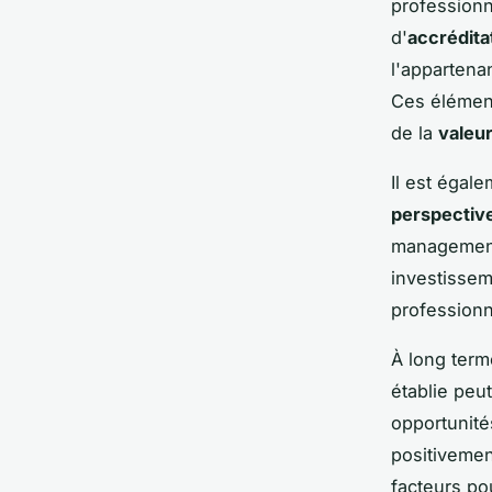
professionn
d'
accrédita
l'appartena
Ces élément
de la
valeu
Il est égal
perspective
management 
investissem
professionn
À long term
établie peut
opportunités
positivemen
facteurs po