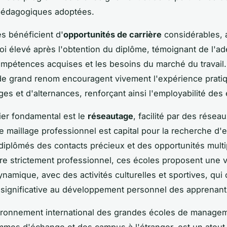
édagogiques adoptées.
s bénéficient d'
opportunités de carrière
considérables, 
oi élevé après l'obtention du diplôme, témoignant de l'a
ompétences acquises et les besoins du marché du travail.
de grand renom encouragent vivement l'expérience pratiq
ges et d'alternances, renforçant ainsi l'employabilité des 
lier fondamental est le
réseautage
, facilité par des résea
Ce maillage professionnel est capital pour la recherche d'
 diplômés des contacts précieux et des opportunités multi
re strictement professionnel, ces écoles proposent une v
ynamique, avec des activités culturelles et sportives, qui
significative au développement personnel des apprenant
vironnement international des grandes écoles de manage
mes d'échange et des campus à l'étranger, est un atout 