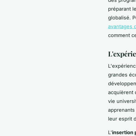
préparant l
globalisé. 
avantages 
comment ces
L'expéri
L'expérienc
grandes éc
développeme
acquièrent 
vie universi
apprenants 
leur esprit 
L'
insertion 