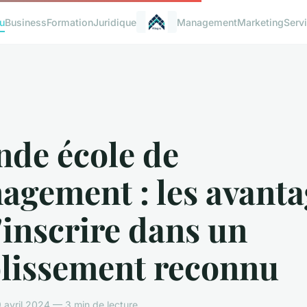
u
Business
Formation
Juridique
Management
Marketing
Serv
nde école de
agement : les avanta
'inscrire dans un
blissement reconnu
avril 2024 — 3 min de lecture