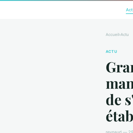
Act
Accueil
›
Actu
ACTU
Gra
man
de s
éta
reynaud — 29 