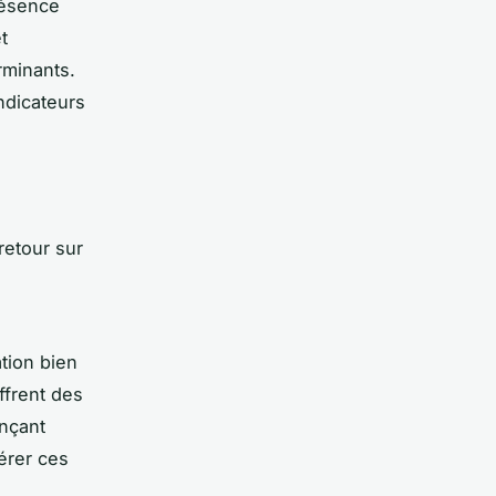
résence
t
rminants.
ndicateurs
retour sur
tion bien
ffrent des
ençant
érer ces