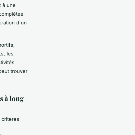
t à une
 complétée
oration d'un
ortifs,
s, les
tivités
peut trouver
s à long
 critères