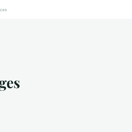
ices
ges