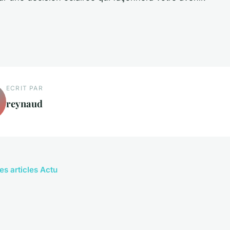
ECRIT PAR
reynaud
es articles Actu