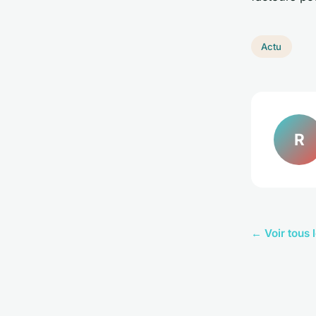
Actu
R
← Voir tous l