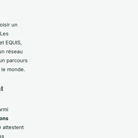
isir un
 Les
et EQUIS,
 un réseau
un parcours
 le monde.
nt
armi
ions
 attestent
es