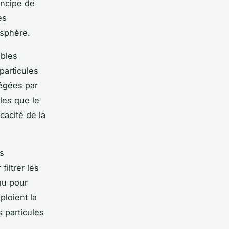
incipe de
es
osphère.
ables
particules
iégées par
lles que le
cacité de la
rs
iltrer les
au pour
ploient la
s particules