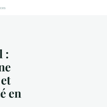
ices
 :
ne
 et
é en