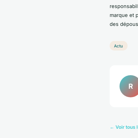
responsabili
marque et p
des dépouss
Actu
R
← Voir tous l