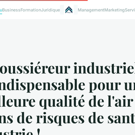
u
Business
Formation
Juridique
Management
Marketing
Serv
ussiéreur industriel
indispensable pour u
leure qualité de l'air
s de risques de sant
strie !