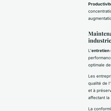
Productivit
concentrati
augmentatio
Maintena
industrie
L'
entretien 
performance 
optimale de
Les entrep
qualité de l
et à préser
affectant la
La conform