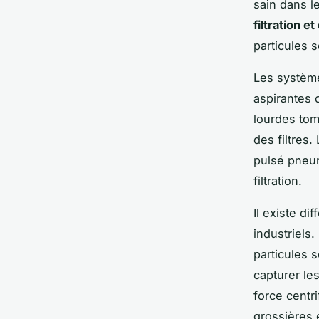
sain dans l
filtration et
particules s
Les système
aspirantes 
lourdes tom
des filtres.
pulsé pneum
filtration.
Il existe d
industriels
particules 
capturer le
force centri
grossières 