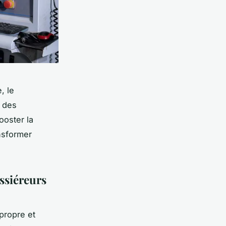
, le
é des
ooster la
nsformer
ssiéreurs
propre et