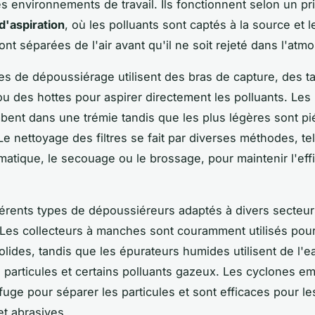
es environnements de travail. Ils fonctionnent selon un pr
 d'aspiration
, où les polluants sont captés à la source et l
ont séparées de l'air avant qu'il ne soit rejeté dans l'atm
s de dépoussiérage utilisent des bras de capture, des t
ou des hottes pour aspirer directement les polluants. Les 
bent dans une trémie tandis que les plus légères sont p
 Le nettoyage des filtres se fait par diverses méthodes, te
atique, le secouage ou le brossage, pour maintenir l'effi
ifférents types de dépoussiéreurs adaptés à divers secteu
. Les collecteurs à manches sont couramment utilisés pour f
solides, tandis que les épurateurs humides utilisent de l'e
s particules et certains polluants gazeux. Les cyclones em
fuge pour séparer les particules et sont efficaces pour le
et abrasives.