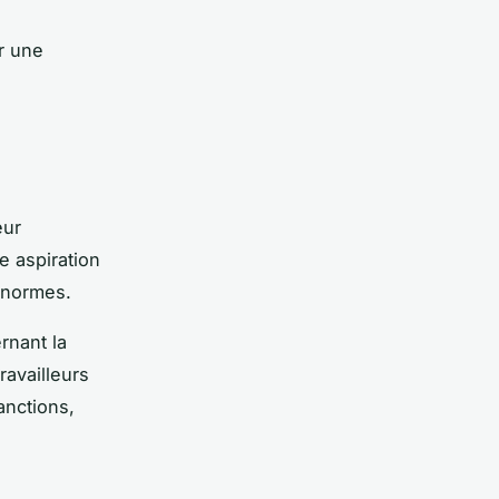
ar une
eur
e aspiration
x normes.
rnant la
ravailleurs
anctions,