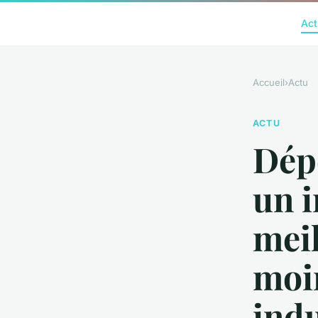
Act
Accueil
›
Actu
ACTU
Dépo
un 
meil
moin
indu