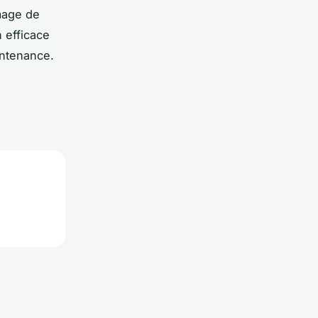
image de
 efficace
intenance.