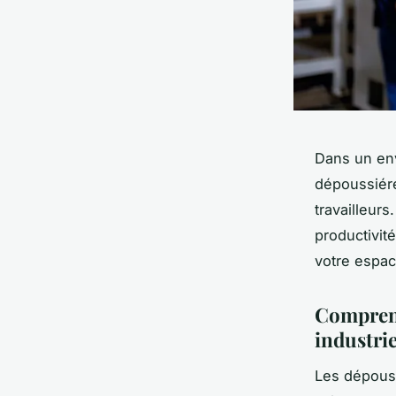
Dans un envi
dépoussiére
travailleurs
productivit
votre espace
Comprend
industrie
Les dépouss