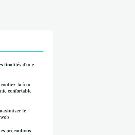
s finalités d'une
 confiez-la à un
nte confortable
 maximiser le
e web
lles précautions